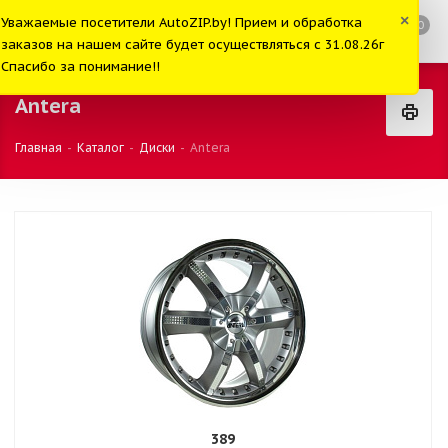
×
Уважаемые посетители AutoZIP.by! Прием и обработка
0
заказов на нашем сайте будет осуществляться с 31.08.26г
Спасибо за понимание!!
Antera
Главная
-
Каталог
-
Диски
-
Antera
389