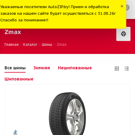
×
Уважаемые посетители AutoZIP.by! Прием и обработка
0
заказов на нашем сайте будет осуществляться с 31.08.26г
Спасибо за понимание!!
Zmax
Главная
-
Каталог
-
Шины
-
Zmax
Все шины
Зимняя
Нешипованные
Шипованные